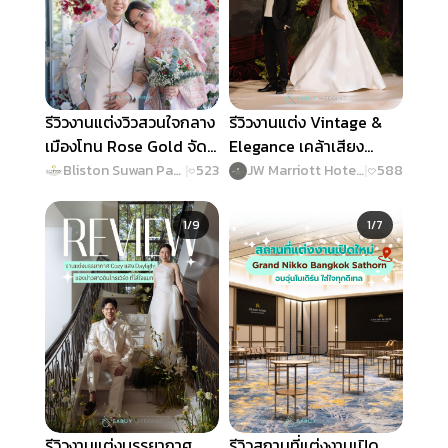
รีวิวงานแต่งวิวสวนใจกลาง
รีวิวงานแต่ง Vintage &
เมืองโทน Rose Gold จัด
Elegance เคล้าเสียง
เต็มเกมสนุก ฟีลกู๊ดตลอด
ดนตรีแจ๊ส @ JW
Bliston Suwan Park View Hotel & Serviced Residence
|
523
JW Marriott Hotel Bangkok
|
588
งาน @ Bliston Suwan
Marriott Hotel Bangkok
Slide 1 of 9
Slide 1 of 7
Park View Hotel &
1/9
1/7
Serviced Residence
รีวิวงานแต่งบรรยากาศ
รีวิวสถานที่แต่งงานเปิด