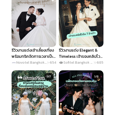
รีวิวงานแต่งเช้าเลี้ยงเที่ยง
รีวิวงานแต่ง Elegant &
พร้อมทริคจัดการเวลาเป๊ะ
Timeless เจ้าของคลิปไว
ไม่ต้องรีบ @ Novotel
รัล 7 ล้านวิว @ Sofitel
Novotel Bangkok On Siam Square
|
654
Sofitel Bangkok Sukhumvit
|
685
Bangkok on Siam
Bangkok Sukhumvit
Slide 1 of 7
Slide 1 of 8
Square
1/7
1/8