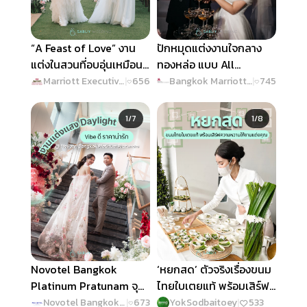
“A Feast of Love” งาน
ปักหมุดแต่งงานใจกลาง
แต่งในสวนที่อบอุ่นเหมือน
ทองหล่อ แบบ All
อยู่บ้าน @ Marriott
Inclusive เริ่มเพียง
Marriott Executive Apartments Sukhumvit Park Bangkok
|
656
Bangkok Marriott Hotel Sukhumvit
|
745
Executive Apartments
400,000 บาท @
Slide 1 of 7
Slide 1 of 8
Sukhumvit Park
Bangkok Marriott Hotel
1/7
1/8
Bangkok
Sukhumvit
Novotel Bangkok
‘หยกสด’ ตัวจริงเรื่องขนม
Platinum Pratunam จุด
ไทยใบเตยแท้ พร้อมเสิร์ฟ
หมายจัดงานแต่งแสง
ความหวานให้งานแต่งเป็น
Novotel Bangkok Platinum Pratunam
|
673
YokSodbaitoey
|
533