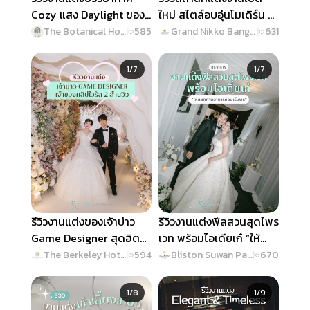
Cozy แสง Daylight ของ
ใหม่ สไตล์อบอุ่นโมเดิร์น ที่
บ่าวสาวสายอินโทรเวิร์ตที่
ใส่ใจทุกดีเทลแบบ
The Botanical House Bangkok
|
585
Grand Nikko Bangkok Sathorn
|
631
ใส่ใจแขกสุดๆ @ The
Omotenashi @ Grand
Slide 1 of 7
Slide 1 of 7
Botanical House
Nikko Bangkok Sathorn
1/7
1/7
Bangkok
รีวิวงานแต่งของเจ้าบ่าว
รีวิวงานแต่งฟีลสวนสุดไพร
Game Designer สุดฮิต
เวท พร้อมไอเดียเก๋ “ให้
เจ้าของคลิปไวรัล 2 ล้านวิว
แขกทานอาหารก่อนเริ่ม
The Berkeley Hotel Pratunam
|
594
Bliston Suwan Park View Hotel & Serviced Residence
|
670
@ The Berkeley Hotel
พิธี” @ Bliston Suwan
Slide 1 of 8
Slide 1 of 9
Pratunam
Park View Hotel &
1/8
1/9
Serviced Residence