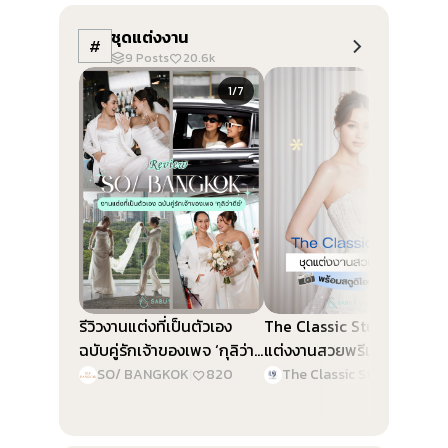
ชุดแต่งงาน
#
9
Posts
20.6k
Slide 1 of 7
Slide 1 of 5
1/7
1/5
รีวิวงานแต่งที่เป็นตัวเอง
The Classic Studio ชุด
ฉบับคู่รักเจ้าของเพจ ‘กุลิว่า
แต่งงานสวยพรีเมียม พร้อม
ดีย์’ @SO/ BANGKOK
สตูดิโอถ่ายภาพ
SO/ BANGKOK
|
820
The Classic Studio & Planner
|
2.3