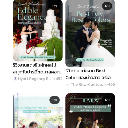
Slide 1 of 9
Slide 1 of 9
1/9
1/9
รีวิวงานแต่งธีมผักผลไม้
รีวิวงานแต่งจาก Best
สนุกกับปาร์ตี้ชุดมาสคอต!
Color ของบ่าวสาว ครีเอท
@ Hyatt Regency
Hyatt Regency Bangkok Sukhumvit
|
452
งานสวยทุกดีเทล @ The
The Ritz-Carlton, Bangkok
|
465
Bangkok Sukhumvit
Ritz-Carlton, Bangkok
Slide 1 of 8
Slide 1 of 9
1/8
1/9