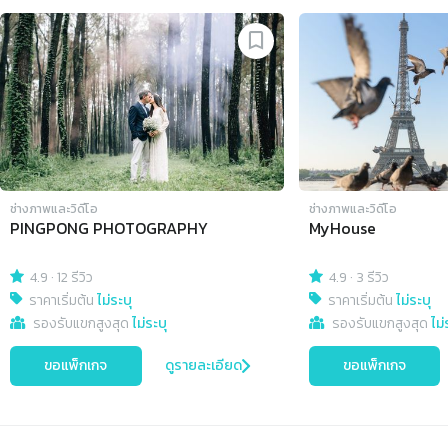
Slide 1 of 4
ช่างภาพและวิดีโอ
ช่างภาพและวิดีโอ
PINGPONG PHOTOGRAPHY
MyHouse
4.9
·
12 รีวิว
4.9
·
3 รีวิว
ราคาเริ่มต้น
ไม่ระบุ
ราคาเริ่มต้น
ไม่ระบุ
รองรับแขกสูงสุด
ไม่ระบุ
รองรับแขกสูงสุด
ไม่
ขอแพ็กเกจ
ดูรายละเอียด
ขอแพ็กเกจ