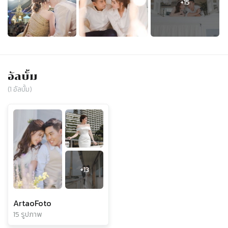
อัลบั้ม
(
1
อัลบั้ม)
+
13
ArtaoFoto
15 รูปภาพ