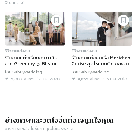
(
2
บทความ)
รีวิวงานแต่งงาน
รีวิวงานแต่งงาน
รีวิวงานแต่งเรียบง่าย กลิ่น
รีวิวงานแต่งบนเรือ Meridian
อาย Greenery @ Bliston
Cruise สุดโรแมนติก ของดา
Suwan Park View Hotel
ราสาวแนท-เอวิตรา
โดย
SabuyWedding
โดย
SabuyWedding
5,807
Views
·
17 ม.ค. 2020
4,655
Views
·
06 ธ.ค. 2018
ช่างภาพและวิดีโอ
อื่นที่อาจถูกใจคุณ
ช่างภาพและวิดีโอ
อื่นๆ ที่คุณไม่ควรพลาด