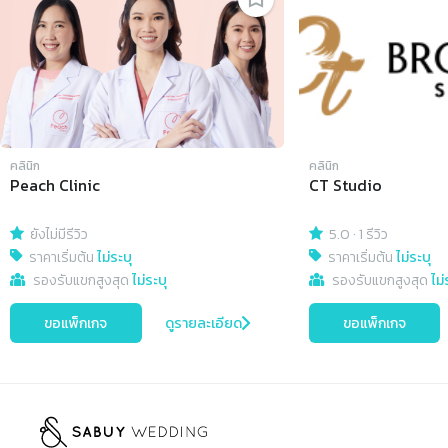
คลินิก
คลินิก
Peach Clinic
CT Studio
ยังไม่มีรีวิว
5.0
·
1 รีวิว
ราคาเริ่มต้น
ไม่ระบุ
ราคาเริ่มต้น
ไม่ระบุ
รองรับแขกสูงสุด
ไม่ระบุ
รองรับแขกสูงสุด
ไม่
ขอแพ็กเกจ
ดูรายละเอียด
ขอแพ็กเกจ