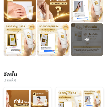
อัลบั้ม
(
3
อัลบั้ม)