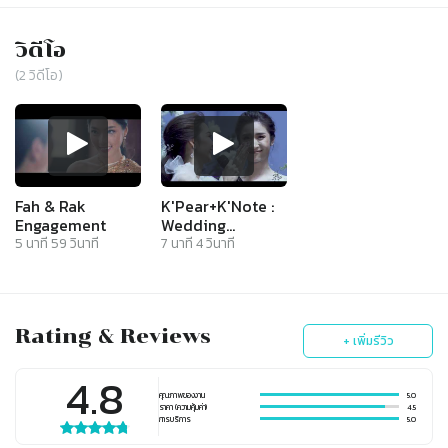
วิดีโอ
(
2
วิดีโอ)
Fah & Rak
K'Pear+K'Note :
Engagement
Wedding
Reception
5
นาที
59
วินาที
7
นาที
4
วินาที
Rating & Reviews
+ เพิ่มรีวิว
4.8
คุณภาพของงาน
5.0
ราคา (ความคุ้มค่า)
4.5
การบริการ
5.0