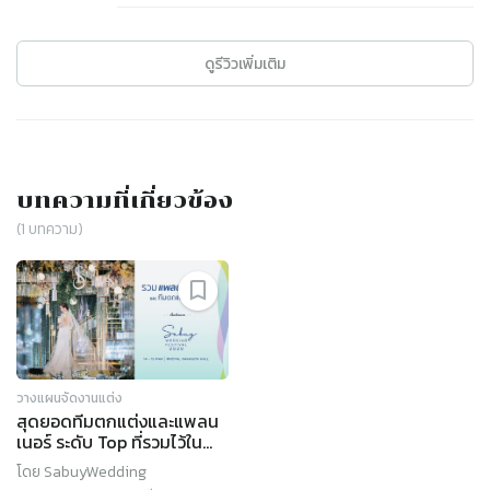
ดูรีวิวเพิ่มเติม
บทความที่เกี่ยวข้อง
(
1
บทความ)
วางแผนจัดงานแต่ง
สุดยอดทีมตกแต่งและแพลน
เนอร์ ระดับ Top ที่รวมไว้ใน
งาน SabuyWedding
โดย
SabuyWedding
Festival 2020!