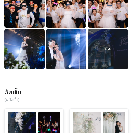
อัลบั้ม
(
4
อัลบั้ม)