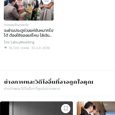
วางแผนจัดงานแต่ง
จะผ่านประตูช่วงแห่ขันหมากไป
ได้ ต้องใช้ซองแค่ไหน ใส่เงิน
เท่าไหร่?
โดย
SabuyWedding
18,720
Views
·
10 ม.ค. 2018
ช่างภาพและวิดีโอ
อื่นที่อาจถูกใจคุณ
ช่างภาพและวิดีโอ
อื่นๆ ที่คุณไม่ควรพลาด
Slide 1 of 4