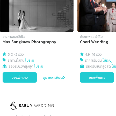
ช่างภาพและวิดีโอ
ช่างภาพและวิดีโอ
Max Sangkaew Photography
Cheri Wedding
5.0
·
2 รีวิว
4.9
·
16 รีวิว
ราคาเริ่มต้น
ไม่ระบุ
ราคาเริ่มต้น
ไม่ระบุ
รองรับแขกสูงสุด
ไม่ระบุ
รองรับแขกสูงสุด
ไม่
ขอแพ็กเกจ
ดูรายละเอียด
ขอแพ็กเกจ