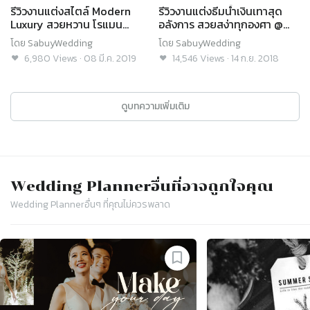
รีวิวงานแต่งสไตล์ Modern
รีวิวงานแต่งธีมน้ำเงินเทาสุด
Luxury สวยหวาน โรแมน
อลังการ สวยสง่าทุกองศา @
ติก@InterContinental
Central โคราช
โดย
SabuyWedding
โดย
SabuyWedding
Bangkok
6,980
Views
·
08 มี.ค. 2019
14,546
Views
·
14 ก.ย. 2018
ดูบทความเพิ่มเติม
Wedding Planner
อื่นที่อาจถูกใจคุณ
Wedding Planner
อื่นๆ ที่คุณไม่ควรพลาด
Slide 1 of 4