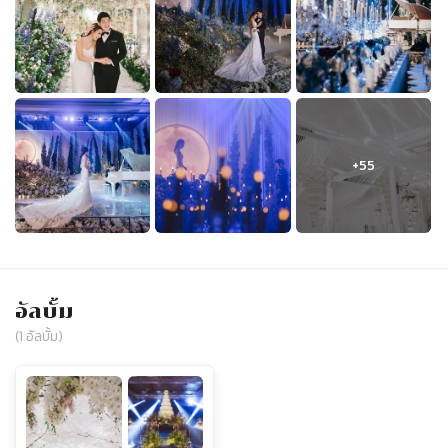
อัลบั้ม
(
1
อัลบั้ม)