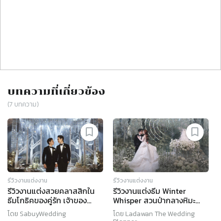
บทความที่เกี่ยวข้อง
(
7
บทความ)
รีวิวงานแต่งงาน
รีวิวงานแต่งงาน
รีวิวงานแต่งสวยคลาสสิกใน
รีวิวงานแต่งธีม Winter
ธีมโกธิคของคู่รัก เจ้าของ
Whisper สวนป่ากลางหิมะ
แบรนด์ Lust Wedding
สวยหรูดุจเทพนิยาย By
โดย
SabuyWedding
โดย
Ladawan The Wedding
Design
Ladawan The Wedding