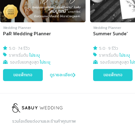
Wedding Planner
Wedding Planner
PaR Wedding Planner
Summer Sunde'
5.0
·
74 รีวิว
5.0
·
9 รีวิว
ราคาเริ่มต้น
ไม่ระบุ
ราคาเริ่มต้น
ไม่ระบุ
รองรับแขกสูงสุด
ไม่ระบุ
รองรับแขกสูงสุด
ไม่
ขอแพ็กเกจ
ดูรายละเอียด
ขอแพ็กเกจ
รวมไอเดียแต่งงานและร้านค้าคุณภาพ