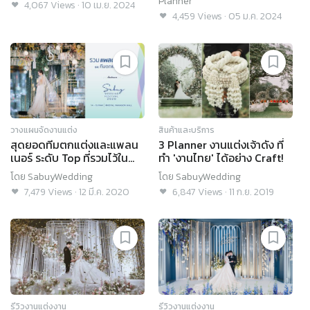
Planner
4,067
Views
·
10 เม.ย. 2024
Planner
4,459
Views
·
05 ม.ค. 2024
วางแผนจัดงานแต่ง
สินค้าและบริการ
สุดยอดทีมตกแต่งและแพลน
3 Planner งานแต่งเจ้าดัง ที่
เนอร์ ระดับ Top ที่รวมไว้ใน
ทำ 'งานไทย' ได้อย่าง Craft!
งาน SabuyWedding
โดย
SabuyWedding
โดย
SabuyWedding
Festival 2020!
7,479
Views
·
12 มี.ค. 2020
6,847
Views
·
11 ก.ย. 2019
รีวิวงานแต่งงาน
รีวิวงานแต่งงาน