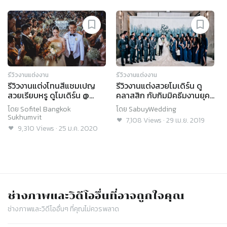
รีวิวงานแต่งงาน
รีวิวงานแต่งงาน
รีวิวงานแต่งโทนสีแชมเปญ
รีวิวงานแต่งสวยโมเดิร์น ดู
สวยเรียบหรู ดูโมเดิร์น @
คลาสสิก กับกิมมิคธีมงานยุค
Sofitel Bangkok
90 @ Siam Kempinski
โดย
Sofitel Bangkok
โดย
SabuyWedding
Sukhumvit
hotel
Sukhumvit
7,108
Views
·
29 เม.ย. 2019
9,310
Views
·
25 ม.ค. 2020
ช่างภาพและวิดีโอ
อื่นที่อาจถูกใจคุณ
ช่างภาพและวิดีโอ
อื่นๆ ที่คุณไม่ควรพลาด