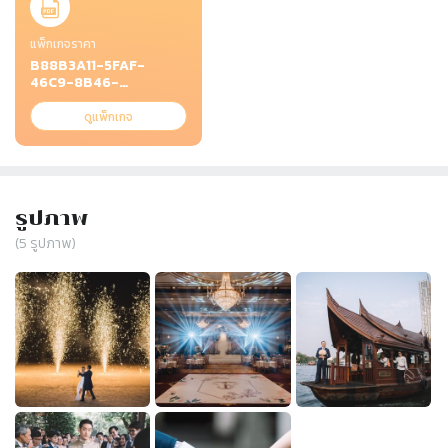
แพ็กเกจราคา
B88B3A11-5FAF-
46C9-8B46-
0684080605AD.jpeg
ดูแพ็กเกจ
รูปภาพ
(
5
รูปภาพ)