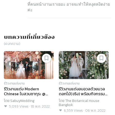
ที่คนหน้างานเราเยอะ อาจจะทำให้หงุดหงิดง่าย
ค่ะ
บทความที่เกี่ยวข้อง
(
4
บทความ)
รีวิวงานแต่งงาน
รีวิวงานแต่งงาน
รีวิวงานแต่ง Modern
รีวิวงานแต่งอบอวลด้วยมวล
Chinese ในสวนซากุระ @
ดอกไม้(จริง) พร้อมกิจกรรม
Millennium Hilton
น่าทำตามเพียบ @ The
โดย
SabuyWedding
โดย
The Botanical House
Bangkok
Botanical House
Bangkok
5,093
Views
·
18 พ.ค. 2022
6,559
Views
·
06 พ.ค. 2022