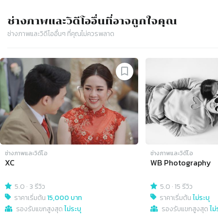
ช่างภาพและวิดีโอ
อื่นที่อาจถูกใจคุณ
ช่างภาพและวิดีโอ
อื่นๆ ที่คุณไม่ควรพลาด
Slide 1 of 4
ช่างภาพและวิดีโอ
ช่างภาพและวิดีโอ
XC
WB Photography
5.0
·
3 รีวิว
5.0
·
15 รีวิว
ราคาเริ่มต้น
15,000 บาท
ราคาเริ่มต้น
ไม่ระบุ
รองรับแขกสูงสุด
ไม่ระบุ
รองรับแขกสูงสุด
ไม่