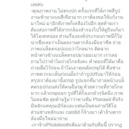
เลยค่ะ
-คุณภาพงาน ไม่ตรงปก ครั้งแรกที่ได้ภาพสีรูป
งานเช้ามาแบบสีเขียวมาก เราต้องขอให้แก้งาน
มาใหม่ มาอีกทีภาพก็เหลืองไปอีก สุดท้ายเรา
ต้องส่งภาพที่ได้จากกล้องสำรองไปให้ดูถึงแก้มา
ได้โอเคหน่อย ส่วนเรื่ององค์ประกอบภาพนี่ก็ไม่
น่าเชื่อเลยว่าเป็นผลงานตากล้องมืออาชีพ ถ่าย
ภาพแบล็คดรอปแบบว่าไกลมาก ติดฉาก
หน้าต่างข้างแบล็คดรอปมาเยอะมาก เราเลย
ถามไปว่าทำไมถ่ายไกลจังคะ คำตอบที่ได้มาคือ
ถ่ายเผื่อไว้ก่อน ถ้าไม่เอาคุณยังcropได้ คือช่าง
ภาพควรจะเห็นก่อนมั้ยว่าถ้ารูปปรับมาให้ก่อน
สรุปเราต้องมานั้งcrop รูปแขกที่มาถ่ายหน้าแบล็
คดรอปก่อนส่งให้คนอื่นๆดู ด้วยความที่ถ่ายไกล
มาก แล้วcropออก รูปที่ได้ก็ออกมัวๆนิดนึง ภาพ
ไม่คมชัด สุดท้ายรู้มาว่าทางทีม Pherawit ที่จริง
มีหลักแค่คุณเอิร์ธและแฟนเป็นคนถ่ายวีดีโอ
ส่วนช่างหลักและ candid ก็จ้างมา เค้าจ้างตาก
ล้องมือใหม่มาถ่าย
-เราจ้างPhotoboothเพิ่มมาด้วยกับทีมนี้ ปรากฎ