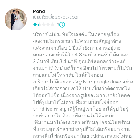
Pond
เขียนรีวิวเมื่อ 20/02/2021
1.3
บริการไม่ประทับใจเลยค่ะ ในหลายๆเรื่อง
-ส่งงานไม่ตรงเวลา ไม่ครบตามสัญญาจ้าง
แต่งงานมาเกือบ 1 ปีแล้วยังตามงานอยู่เลย
ตกลงว่าจะทำวีดีโอ 4-8 นาที งานเช้าได้มาแค่
2.3นาที เย็น 3.4 นาที คุณเอิร์ธตกลงว่าจะแก้
งานมาให้ใหม่ แต่ก็หายเงียบไป โทรตามก็ไม่รับ
สายและไม่โทรกลับ ไลน์ก็ไม่ตอบ
-บริการไม่ดีเลยค่ะ ส่งรูปทาง google drive อย่าง
เดียวไม่ส่งflashdriveให้ บ่ายเบี่ยงว่าติดcovidไม่
ได้ออกไปซื้อ เนื่องจากรูปเยอะมากเรายังโหลด
ไฟล์รูปมาได้ไม่ครบ ทีมงานก็ลบไฟล์ออก
จากdrive ทางญาติผู้ใหญ่เราก็อยากได้รูป ไม่รู้
จะทำอย่างไร ติดต่อทีมงานไม่ได้เลยค่ะ
-ทีมงานมาไม่ตรงเวลา เตรียมอุปกรณ์ไม่พร้อม
ที่แขวนชุดเจ้าสาวถ่ายรูปก็ไม่ได้เตรียมมา งาน
กลางคืนไฟก็เตรียมมาน้อย รูปถ่ายมาแสงไม่พอ