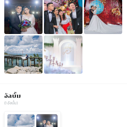
อัลบั้ม
(
1
อัลบั้ม)