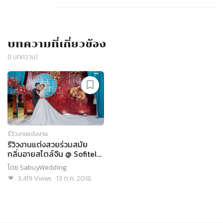
บทความที่เกี่ยวข้อง
(
1
บทความ)
รีวิวงานแต่งงาน
รีวิวงานแต่งสวยร่วมสมัย
กลิ่นอายสไตล์จีน @ Sofitel
Bangkok Sukhumvit
โดย
SabuyWedding
3,419
Views
·
13 ต.ค. 2018