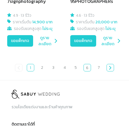
7signphotography
95PHOTOGRAPHERs
4.9
·
13 รีวิว
4.6
·
13 รีวิว
ราคาเริ่มต้น
14,900 บาท
ราคาเริ่มต้น
20,000 บาท
รองรับแขกสูงสุด
ไม่ระบุ
รองรับแขกสูงสุด
ไม่ระบุ
ดูราย
ดูราย
ขอแพ็กเกจ
ขอแพ็กเกจ
ละเอียด
ละเอียด
2
3
4
5
7
1
6
รวมไอเดียแต่งงานและร้านค้าคุณภาพ
ติดตามเราได้ที่