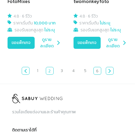
FotoMixes
twomonkeyfoto
4.8
·
6 รีวิว
4.8
·
6 รีวิว
ราคาเริ่มต้น
10,000 บาท
ราคาเริ่มต้น
ไม่ระบุ
รองรับแขกสูงสุด
ไม่ระบุ
รองรับแขกสูงสุด
ไม่ระบุ
ดูราย
ดูราย
ขอแพ็กเกจ
ขอแพ็กเกจ
ละเอียด
ละเอียด
1
3
4
5
2
6
รวมไอเดียแต่งงานและร้านค้าคุณภาพ
ติดตามเราได้ที่