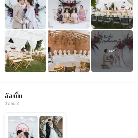
อัลบั้ม
(
1
อัลบั้ม)