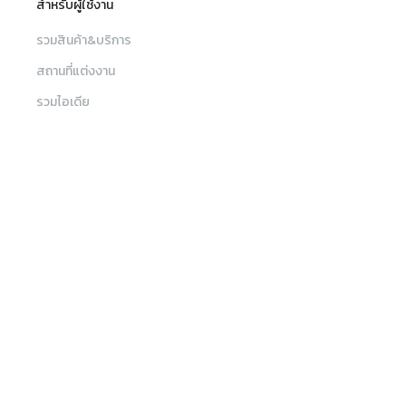
สำหรับผู้ใช้งาน
รวมสินค้า&บริการ
สถานที่แต่งงาน
รวมไอเดีย
บทความ
เมนู
ค้นหา
เงื่อนไขการใช้เว็บไซต์
เงื่อนไขและข้อตกลงการใช้บริการ
ค้นหาร้านค้า, สินค้าและบริการ, สถานที่จัดงาน
รวมสินค้าและบริการ
นโยบายความเป็นส่วนตัว
สถานที่แต่งงาน
ติดต่อทีมงาน Sabuy Wedding
สถานที่แต่งงาน
ช่างภาพ วิดีโอ
ช่างแต่งหน้า
บทความ
sw_customercare@sabuywedding.com
Wedding Planner
ตกแต่งหน้างาน
MC รันคิว
โปรโมชัน
082-656-5696
ขันหมาก
ชุดแต่งงาน
เครื่องประดับ
ไฮไลท์
การ์ดเชิญ ของชำร่วย
Catering
แสงสี เสียง