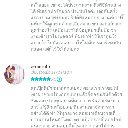
หมั้นเยอะ เขาจะได้ประสานงาน ดึงพิธีด้านล่าง
ได้ ทีมเขาน่ารักมาก ประทับใจค่ะ เจอกันครั้ง
แรก เขามาพร้อมสคริปต์ทั้งหมดของงานเช้า ปริ้
นท์มาให้ดูเลย แล้วละเอียดมาก ขนาดว่าเถ้าแก่
พูดว่าอะไร เหมือนเราได้ข้อมูลมาเต็มมือ ว่า
งานเช้าเราไม่เฟลชัวร์ ทีมเขาทำให้เราอุ่นใจ
สบายใจ ไม่กังวลเลย ต่อให้ไม่มีการมารีเช็คกัน
คุณแตงไท
เขียนรีวิวเมื่อ 23/03/2017
5.0
คุณปุ๊กดีม๊ากมากกกเลยค่ะ ตอนแรกเราขอให้
เขามาช่วยเรื่องออกแบบ แล้วก็ขอคนรันคิวด้วย
ซึ่งผลสรุปว่าทุกอย่างดีมาก การรันคิวเริ่ด บ่าว
สาวไม่รู้สึกเหนื่อยเลย ทีมงานเขาจัดการทุก
อย่างได้ดี ทำให้ทุกอย่าง คอยมาเตือนว่าสเต็
ปงานตรงไหนยังไงต่อ ตรงแบ็คดรอปก็คอยไกด์
คนมาถ่าย งานสมูธลื่นไหลมาก ดอกไม้การ