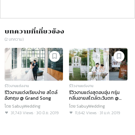
บทความที่เกี่ยวข้อง
(
2
บทความ)
รีวิวงานแต่งงาน
รีวิวงานแต่งงาน
รีวิวงานแต่งเรียบง่าย สไตล์
รีวิวงานแต่งสุดอบอุ่น กรุ่น
อังกฤษ @ Grand Song
กลิ่นอายสไตล์ตะวันตก @
VARAVELA
โดย
SabuyWedding
โดย
SabuyWedding
31,743
Views
·
30 มิ.ย. 2019
11,642
Views
·
31 ม.ค. 2019