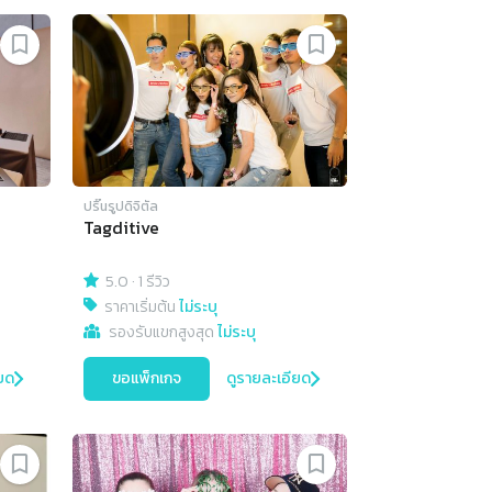
ปริ๊นรูปดิจิตัล
Tagditive
5.0
·
1 รีวิว
ราคาเริ่มต้น
ไม่ระบุ
รองรับแขกสูงสุด
ไม่ระบุ
ยด
ขอแพ็กเกจ
ดูรายละเอียด