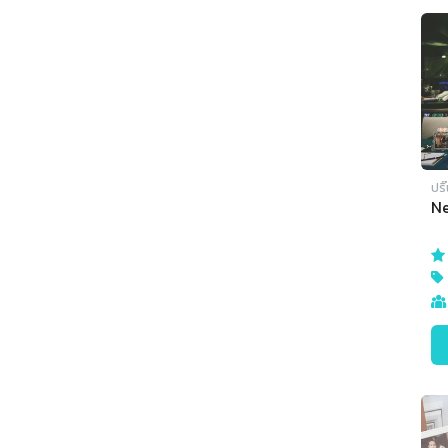
ปริ
N