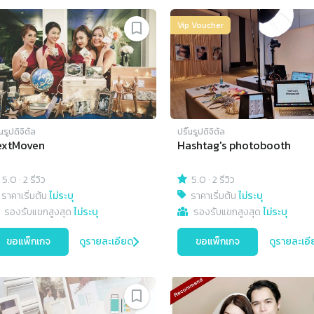
Vip Voucher
๊นรูปดิจิตัล
ปริ๊นรูปดิจิตัล
extMoven
Hashtag's photobooth
5.0
·
2 รีวิว
5.0
·
2 รีวิว
ราคาเริ่มต้น
ไม่ระบุ
ราคาเริ่มต้น
ไม่ระบุ
รองรับแขกสูงสุด
ไม่ระบุ
รองรับแขกสูงสุด
ไม่ระบุ
ขอแพ็กเกจ
ดูรายละเอียด
ขอแพ็กเกจ
ดูรายละเอี