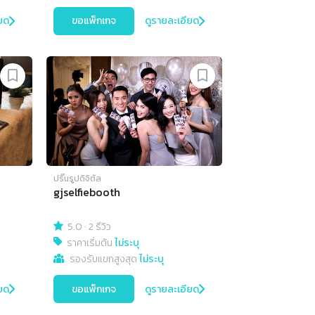
ยด
ขอแพ็กเกจ
ดูรายละเอียด
ปริ๊นรูปดิจิตัล
gjselfiebooth
5.0
·
2 รีวิว
ราคาเริ่มต้น
ไม่ระบุ
รองรับแขกสูงสุด
ไม่ระบุ
ยด
ขอแพ็กเกจ
ดูรายละเอียด