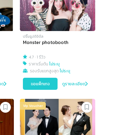
ปริ๊นรูปดิจิตัล
Monster photobooth
4.7
·
1 รีวิว
ราคาเริ่มต้น
ไม่ระบุ
รองรับแขกสูงสุด
ไม่ระบุ
ยด
ขอแพ็กเกจ
ดูรายละเอียด
Vip Voucher