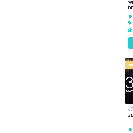
W
D
Vi
ปริ
36