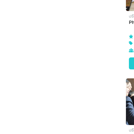
ปริ
Ph
ปริ