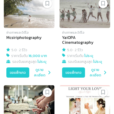
ช่างภาพและวิดีโอ
ช่างภาพและวิดีโอ
Mcsiriphotography
YaiOPA
Cinematography
5.0
·
2 รีวิว
5.0
·
2 รีวิว
ราคาเริ่มต้น
16,000 บาท
ราคาเริ่มต้น
ไม่ระบุ
รองรับแขกสูงสุด
ไม่ระบุ
รองรับแขกสูงสุด
ไม่ระบุ
ดูราย
ดูราย
ขอแพ็กเกจ
ขอแพ็กเกจ
ละเอียด
ละเอียด